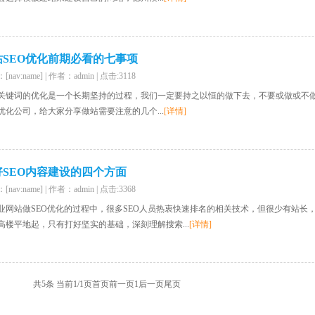
站SEO优化前期必看的七事项
nav:name] | 作者：admin | 点击:3118
关键词的优化是一个长期坚持的过程，我们一定要持之以恒的做下去，不要或做或不
优化公司，给大家分享做站需要注意的几个...
[详情]
好SEO内容建设的四个方面
nav:name] | 作者：admin | 点击:3368
业网站做SEO优化的过程中，很多SEO人员热衷快速排名的相关技术，但很少有站长，
高楼平地起，只有打好坚实的基础，深刻理解搜索...
[详情]
共5条 当前1/1页
首页
前一页
1
后一页
尾页