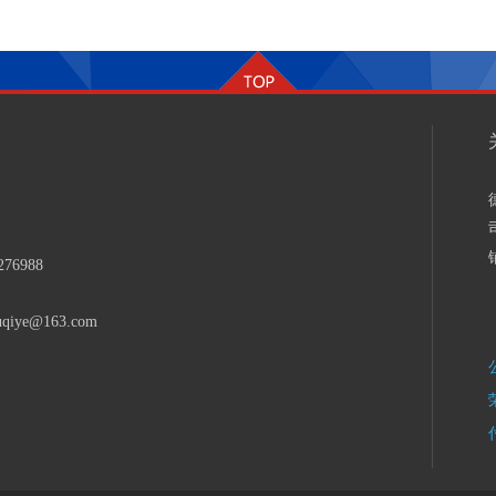
276988
uqiye@163.com