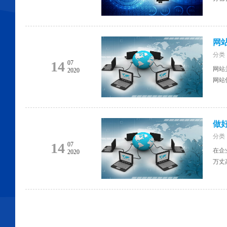
网
分类：[
14
07
网站
2020
网站
做
分类：[
14
07
在企
2020
万丈