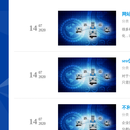
网
分类：[
14
07
很多
2020
化，
se
分类：[
14
07
对于
2020
只需
不
分类：[
14
07
企业
2020
分都